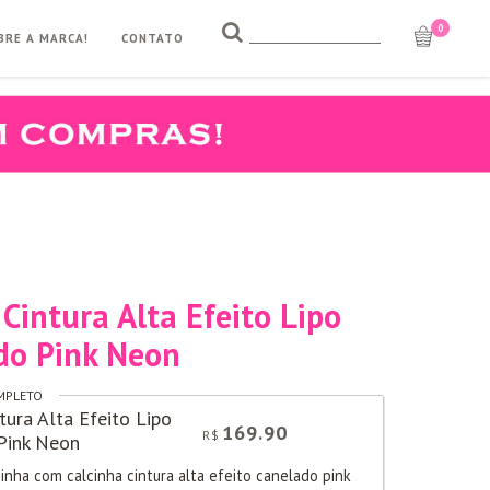
0
BRE A MARCA!
CONTATO
 Cintura Alta Efeito Lipo
do Pink Neon
MPLETO
ntura Alta Efeito Lipo
169.90
COMPRE
R$
Pink Neon
ninha com calcinha cintura alta efeito canelado pink