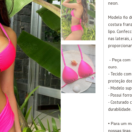
neon.
Modelo fio 
costura fran
lipo. Confec
nas laterais
proporcionan
- Peça com 
ouro.
- Tecido com
proteção dos
- Modelo sup
- Possui forr
- Costurado 
durabilidade.
• Para um ma
nossas tiras