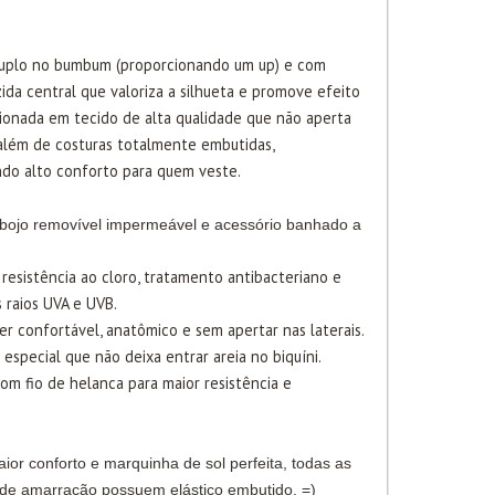
duplo no bumbum (proporcionando um up) e com
zida central que valoriza a silhueta e promove efeito
cionada em tecido de alta qualidade que não aperta
, além de costuras totalmente embutidas,
do alto conforto para quem veste.
bojo removível impermeável e acessório banhado a
 resistência ao cloro, tratamento antibacteriano e
 raios UVA e UVB.
er confortável, anatômico e sem apertar nas laterais.
o especial que não deixa entrar areia no biquíni.
com fio de helanca para maior resistência e
ior conforto e marquinha de sol perfeita, todas as
 de amarração possuem elástico embutido. =)