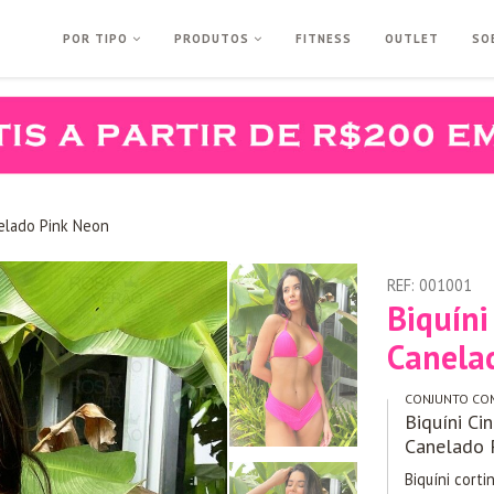
POR TIPO
PRODUTOS
FITNESS
OUTLET
SO
nelado Pink Neon
REF:
001001
Biquíni
Canela
CONJUNTO CO
Biquíni Ci
Canelado 
Biquíni corti