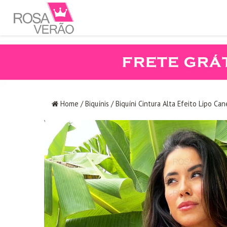
Home
/
Biquínis
/
Biquíni Cintura Alta Efeito Lipo Ca