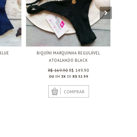
 BLUE
BIQUÍNI MARQUINHA REGULÁVEL
BIQUÍNI F
ATOALHADO BLACK
R$ 169.90
R$ 149.90
OU
EM
3X
DE
R$ 52.99
|
COMPRAR