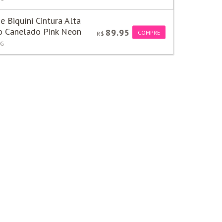
e Biquíni Cintura Alta
po Canelado Pink Neon
89.95
COMPRE
R$
G