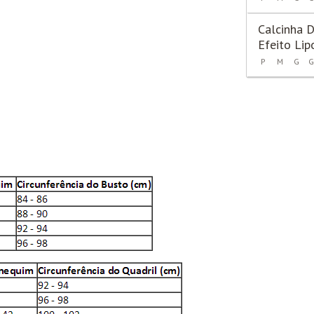
Calcinha D
Efeito Li
P
M
G
G