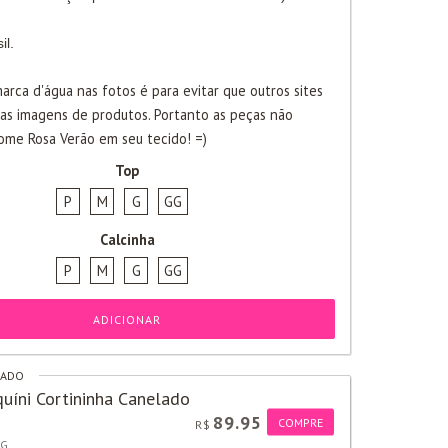
il.
arca d'água nas fotos é para evitar que outros sites
sas imagens de produtos. Portanto as peças não
me Rosa Verão em seu tecido! =)
Top
P
M
G
GG
Calcinha
P
M
G
GG
ADICIONAR
RADO
uíni Cortininha Canelado
89.95
COMPRE
R$
G