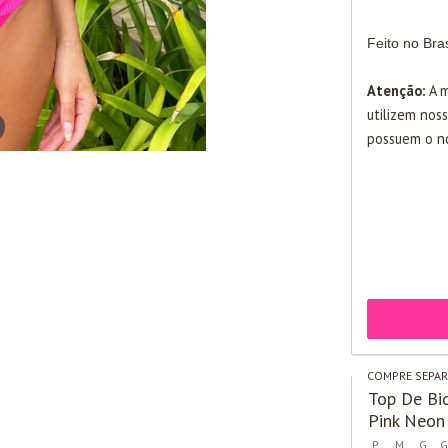
Feito no Bras
Atenção:
A m
utilizem nos
possuem o no
COMPRE SEPA
Top De Biq
Pink Neon
P
M
G
G