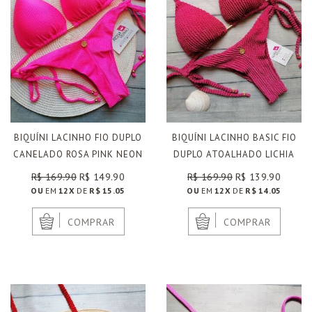
BIQUÍNI LACINHO FIO DUPLO
BIQUÍNI LACINHO BASIC FIO
CANELADO ROSA PINK NEON
DUPLO ATOALHADO LICHIA
R$ 169.90
R$ 149.90
R$ 169.90
R$ 139.90
OU
EM
12X
DE
R$ 15.05
OU
EM
12X
DE
R$ 14.05
|
|
COMPRAR
COMPRAR