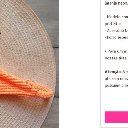
laranja neon.
- Modelo com
perfeitos.
- Acessório 
- Forro espec
• Para um ma
nossas tiras
Atenção:
A m
utilizem nos
possuem o no