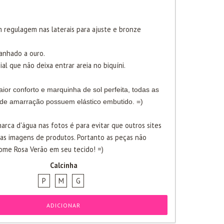
 regulagem nas laterais para ajuste e bronze
banhado a ouro.
ial que não deixa entrar areia no biquíni.
ior conforto e marquinha de sol perfeita, todas as
 de amarração possuem elástico embutido. =)
arca d'água nas fotos é para evitar que outros sites
sas imagens de produtos. Portanto as peças não
me Rosa Verão em seu tecido! =)
Calcinha
P
M
G
ADICIONAR