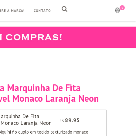
0
BRE A MARCA!
CONTATO
ha Marquinha De Fita
vel Monaco Laranja Neon
arquinha De Fita
89.95
COMPRE
R$
 Monaco Laranja Neon
biquíni fio duplo em tecido texturizado monaco