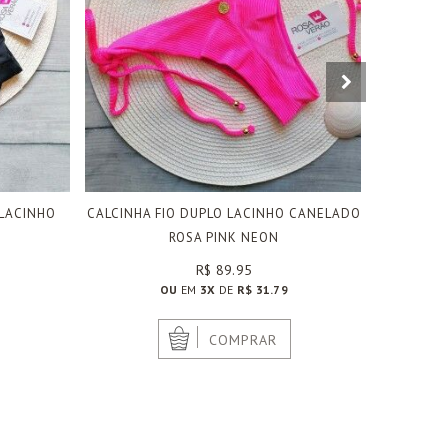
LACINHO
CALCINHA FIO DUPLO LACINHO CANELADO
CAL
ROSA PINK NEON
R$ 89.95
OU
EM
3X
DE
R$ 31.79
|
COMPRAR