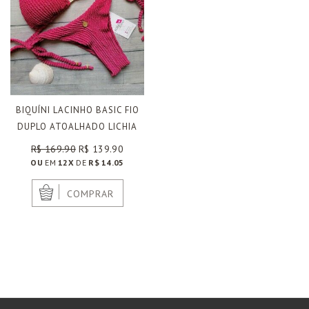
BIQUÍNI LACINHO BASIC FIO
DUPLO ATOALHADO LICHIA
R$ 169.90
R$ 139.90
OU
EM
12X
DE
R$ 14.05
|
COMPRAR